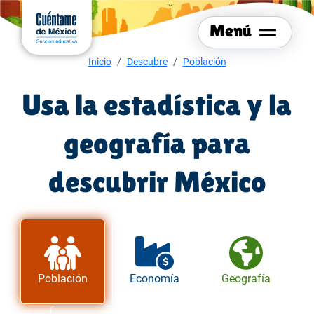
Menú del sitio
Ir al
contenido
Menú
principal
Menú de navegación
Inicio
Descubre
Población
Usa la estadística y la
geografía para
descubrir México
Población
Economía
Geografía