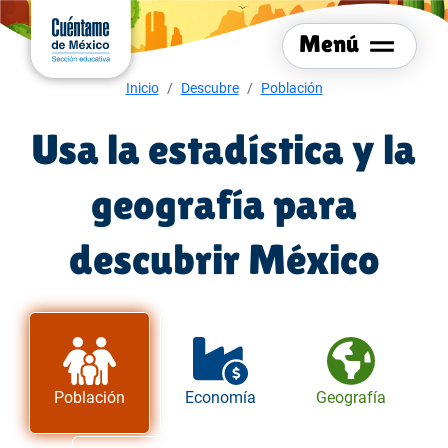
Menú del sitio
Ir al
contenido
Menú
principal
Menú de navegación
Inicio
Descubre
Población
Usa la estadística y la
geografía para
descubrir México
Población
Economía
Geografía