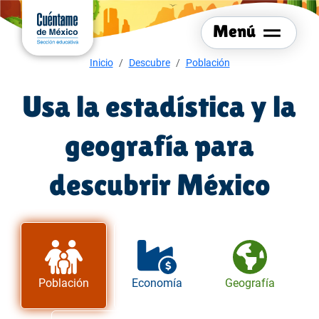
Menú del sitio
Ir al
contenido
Menú
principal
Menú de navegación
Inicio
Descubre
Población
Usa la estadística y la
geografía para
descubrir México
Población
Economía
Geografía