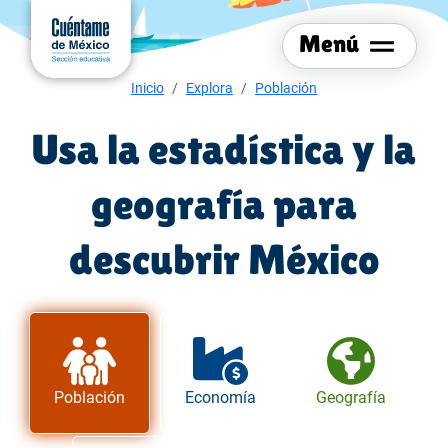
Menú del sitio
Ir al
contenido
Menú
principal
Menú de navegación
Inicio
Explora
Población
Usa la estadística y la
geografía para
descubrir México
Población
Economía
Geografía