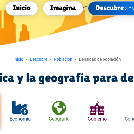
Inicio
Imagina
Descubre
3.º 
Inicio
Descubre
Población
Densidad de población
tica y la geografía para d
Economía
Geografía
Gobierno
Cono