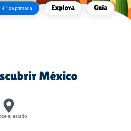
Explora
Guía
y 4.º de primaria
escubrir México
ce tu estado