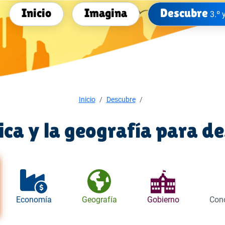
Inicio
Imagina
Descubre
3.º 
Inicio
Descubre
tica y la geografía para d
Economía
Geografía
Gobierno
Cono