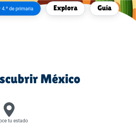
Explora
Guía
y 4.º de primaria
escubrir México
ce tu estado