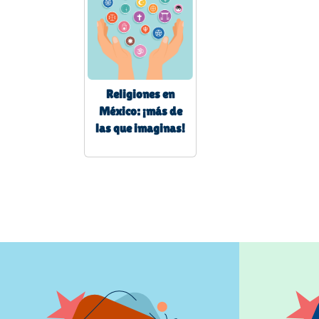
Religiones en
México: ¡más de
las que imaginas!