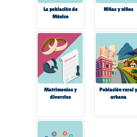
La población de
Niñas y niños
México
Matrimonios y
Población rural 
divorcios
urbana