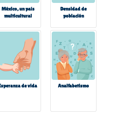
México, un país
Densidad de
multicultural
población
Esperanza de vida
Analfabetismo