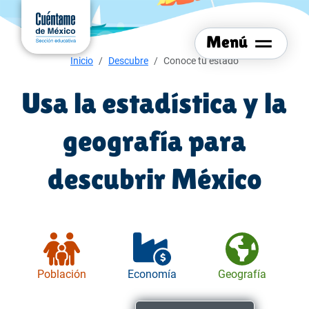
Menú del sitio
Ir al
contenido
Menú
principal
Menú de navegación
Inicio
Descubre
Conoce tu estado
Usa la estadística y la
geografía para
descubrir México
Población
Economía
Geografía