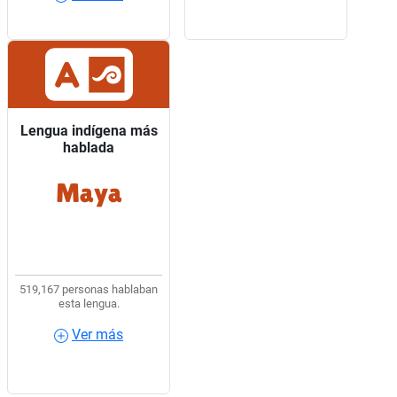
Lengua indígena más
Lengua indígena más
hablada
hablada
Maya
9 de cada 10 hablantes
de lengua indígena
usaban Maya.
519,167 personas hablaban
esta lengua.
Ver más
Ver más