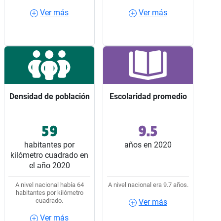
Ver más
Ver más
Ver más
Ver más
Densidad de población
Densidad de población
Escolaridad promedio
Escolaridad promedio
59
9.5
Ocupó el lugar 17 entre
Ocupó el lugar 23 entre
los 32 estados del país.
los 32 estados del país.
habitantes por
años en 2020
kilómetro cuadrado en
el año 2020
A nivel nacional había 64
A nivel nacional era 9.7 años.
habitantes por kilómetro
cuadrado.
Ver más
Ver más
Ver más
Ver más