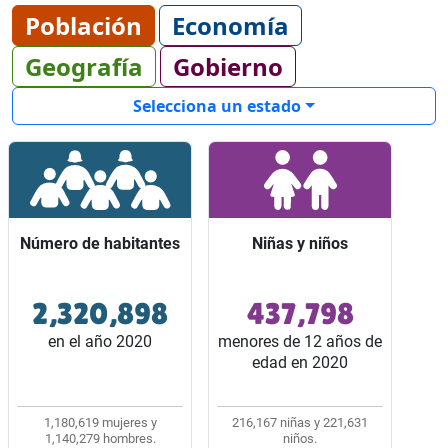
Población
Economía
Geografía
Gobierno
Selecciona un estado
Número de habitantes
Número de habitantes
Niñas y niños
Niñas y niños
2,320,898
437,798
Ocupó el lugar 22 entre
Representaron 2 de
los 32 estados del país.
cada 10 habitantes del
en el año 2020
menores de 12 años de
estado.
edad en 2020
1,180,619 mujeres y
216,167 niñas y 221,631
1,140,279 hombres.
niños.