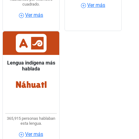
cuadrado.
Ver más
Ver más
Ver más
Ver más
Lengua indígena más
Lengua indígena más
hablada
hablada
Náhuatl
6 de cada 10 hablantes
de lengua indígena
usaban Náhuatl.
365,915 personas hablaban
esta lengua.
Ver más
Ver más