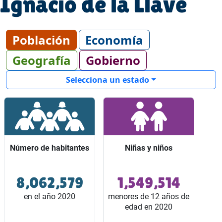
Ignacio de la Llave
Población
Economía
Geografía
Gobierno
Selecciona un estado
Número de habitantes
Número de habitantes
Niñas y niños
Niñas y niños
8,062,579
1,549,514
Ocupó el lugar 4 entre
Representaron 2 de
los 32 estados del país.
cada 10 habitantes del
en el año 2020
menores de 12 años de
estado.
edad en 2020