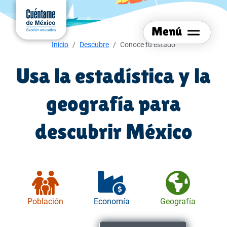
Menú del sitio
Ir al
contenido
Menú
principal
Menú de navegación
Inicio
Descubre
Conoce tu estado
Usa la estadística y la
geografía para
descubrir México
Población
Economía
Geografía