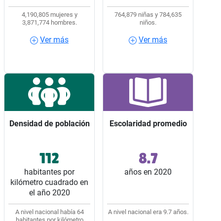
4,190,805 mujeres y
764,879 niñas y 784,635
3,871,774 hombres.
niños.
Ver más
Ver más
Ver más
Ver más
Densidad de población
Densidad de población
Escolaridad promedio
Escolaridad promedio
112
8.7
Ocupó el lugar 11 entre
Ocupó el lugar 28 entre
los 32 estados del país.
los 32 estados del país.
habitantes por
años en 2020
kilómetro cuadrado en
el año 2020
A nivel nacional había 64
A nivel nacional era 9.7 años.
habitantes por kilómetro