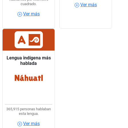
cuadrado.
Ver más
Ver más
Ver más
Ver más
Lengua indígena más
Lengua indígena más
hablada
hablada
Náhuatl
6 de cada 10 hablantes
de lengua indígena
usaban Náhuatl.
365,915 personas hablaban
esta lengua.
Ver más
Ver más