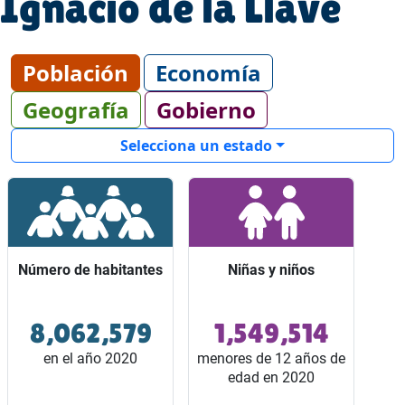
Ignacio de la Llave
Población
Economía
Geografía
Gobierno
Selecciona un estado
Número de habitantes
Número de habitantes
Niñas y niños
Niñas y niños
8,062,579
1,549,514
Ocupó el lugar 4 entre
Representaron 2 de
los 32 estados del país.
cada 10 habitantes del
en el año 2020
menores de 12 años de
estado.
edad en 2020