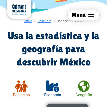
Menú del sitio
Ir al
contenido
Menú
principal
Menú de navegación
Inicio
Descubre
Conoce tu estado
Usa la estadística y la
geografía para
descubrir México
Población
Economía
Geografía