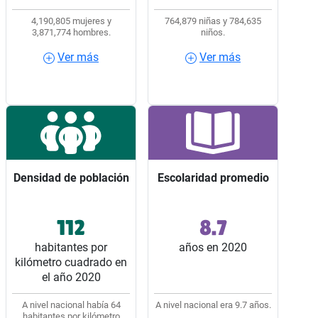
4,190,805 mujeres y
764,879 niñas y 784,635
3,871,774 hombres.
niños.
Ver más
Ver más
Ver más
Ver más
Densidad de población
Densidad de población
Escolaridad promedio
Escolaridad promedio
112
8.7
Ocupó el lugar 11 entre
Ocupó el lugar 28 entre
los 32 estados del país.
los 32 estados del país.
habitantes por
años en 2020
kilómetro cuadrado en
el año 2020
A nivel nacional había 64
A nivel nacional era 9.7 años.
habitantes por kilómetro