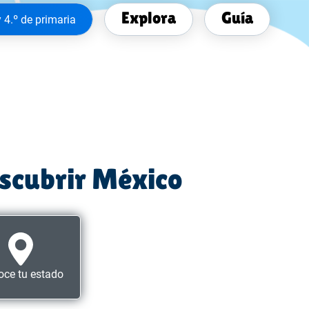
Explora
Guía
y 4.º de primaria
escubrir México
ce tu estado