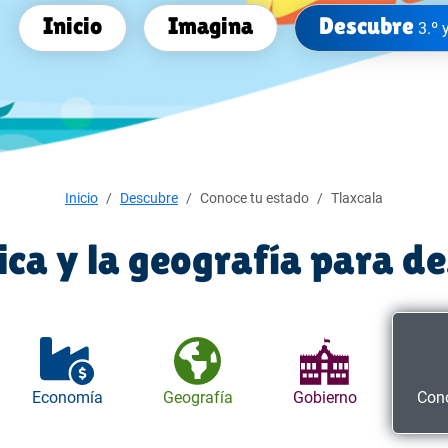
Inicio
Imagina
Descubre
3.º 
Inicio
Descubre
Conoce tu estado
Tlaxcala
tica y la geografía para d
Economía
Geografía
Gobierno
Cono