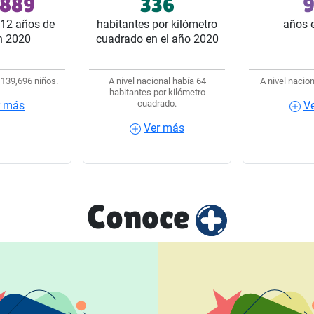
,889
336
9
 del estado.
32 estados del país.
32 estado
12 años de
habitantes por kilómetro
años 
n 2020
cuadrado en el año 2020
 139,696 niños.
A nivel nacional había 64
A nivel nacion
habitantes por kilómetro
cuadrado.
r más
V
ás
Ver más
Ver 
Ver más
Conoce