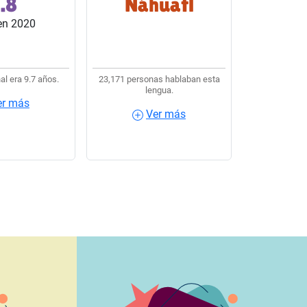
.8
Náhuatl
s del país.
lengua indígena usaban
en 2020
Náhuatl.
al era 9.7 años.
23,171 personas hablaban esta
lengua.
er más
Ver más
más
Ver más