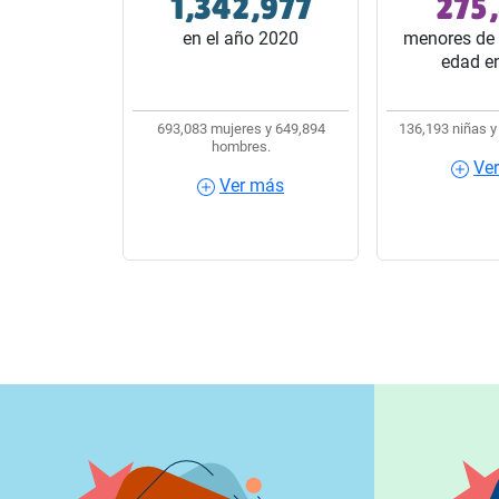
1,342,977
275
32 estados del país.
10 habitantes
en el año 2020
menores de 
edad e
693,083 mujeres y 649,894
136,193 niñas y
hombres.
Ve
Ver más
Ver más
Ver m