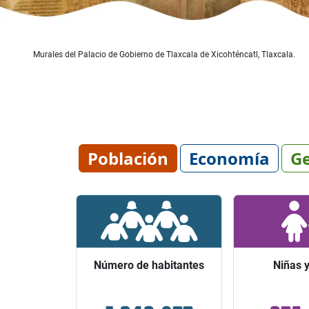
Murales del Palacio de Gobierno de Tlaxcala de Xicohténcatl, Tlaxcala.
Población
Economía
Ge
Número de habitantes
Número de habitantes
Niñas y
Niñas y
Ocupó el lugar 28 entre los
Representaro