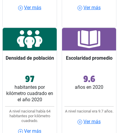
Ver más
Ver más
Ver más
Ver más
Densidad de población
Densidad de población
Escolaridad promedio
Escolaridad promedio
97
9.6
Ocupó el lugar 13 entre
Ocupó el lugar 20 entre
los 32 estados del país.
los 32 estados del país.
habitantes por
años en 2020
kilómetro cuadrado en
el año 2020
A nivel nacional había 64
A nivel nacional era 9.7 años.
habitantes por kilómetro
cuadrado.
Ver más
Ver más
Ver más
Ver más