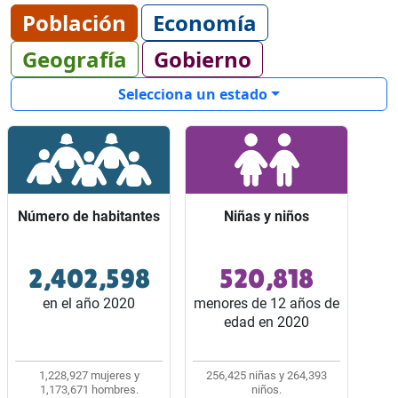
Población
Economía
Geografía
Gobierno
Selecciona un estado
Número de habitantes
Número de habitantes
Niñas y niños
Niñas y niños
2,402,598
520,818
Ocupó el lugar 20 entre
Representaron 2 de
los 32 estados del país.
cada 10 habitantes del
en el año 2020
menores de 12 años de
estado.
edad en 2020
1,228,927 mujeres y
256,425 niñas y 264,393
1,173,671 hombres.
niños.