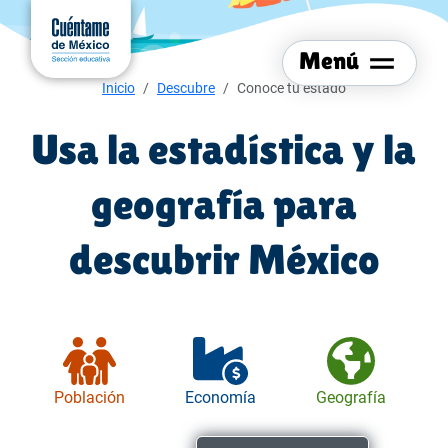
Menú del sitio
Ir al
contenido
Menú
principal
Menú de navegación
Inicio
Descubre
Conoce tu estado
Usa la estadística y la
geografía para
descubrir México
Población
Economía
Geografía