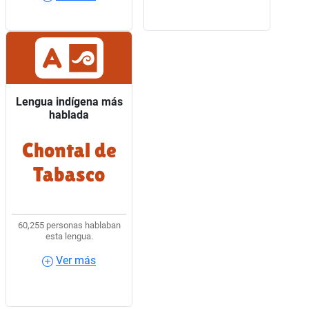
Lengua indígena más
Lengua indígena más
hablada
hablada
Chontal de
7 de cada 10 hablantes
de lengua indígena
Tabasco
usaban Chontal de
Tabasco.
60,255 personas hablaban
esta lengua.
Ver más
Ver más