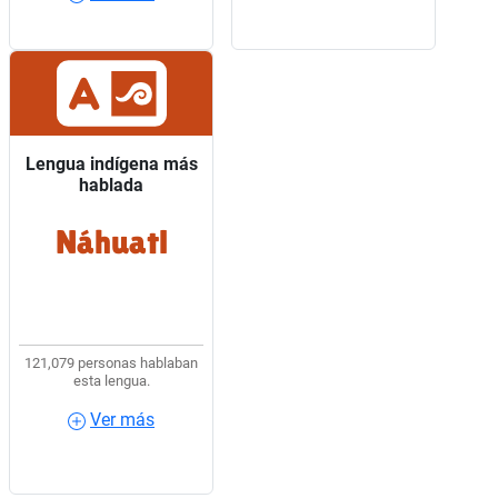
Lengua indígena más
Lengua indígena más
hablada
hablada
Náhuatl
5 de cada 10 hablantes
de lengua indígena
usaban Náhuatl.
121,079 personas hablaban
esta lengua.
Ver más
Ver más