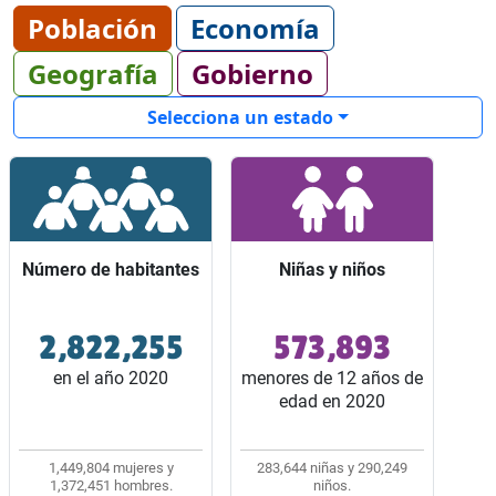
Población
Economía
Geografía
Gobierno
Selecciona un estado
Número de habitantes
Número de habitantes
Niñas y niños
Niñas y niños
2,822,255
573,893
Ocupó el lugar 19 entre
Representaron 2 de
los 32 estados del país.
cada 10 habitantes del
en el año 2020
menores de 12 años de
estado.
edad en 2020
1,449,804 mujeres y
283,644 niñas y 290,249
1,372,451 hombres.
niños.