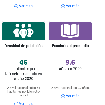
Ver más
Ver más
Ver más
Ver más
Densidad de población
Densidad de población
Escolaridad promedio
Escolaridad promedio
46
9.6
Ocupó el lugar 21 entre
Ocupó el lugar 22 entre
los 32 estados del país.
los 32 estados del país.
habitantes por
años en 2020
kilómetro cuadrado en
el año 2020
A nivel nacional había 64
A nivel nacional era 9.7 años.
habitantes por kilómetro
cuadrado.
Ver más
Ver más
Ver más
Ver más