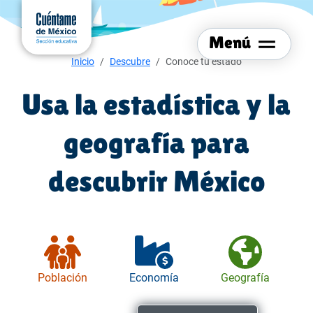
Menú del sitio
Ir al
contenido
Menú
principal
Menú de navegación
Inicio
Descubre
Conoce tu estado
Usa la estadística y la
geografía para
descubrir México
Población
Economía
Geografía