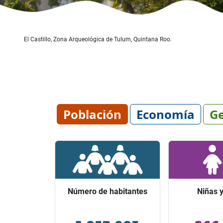
El Castillo, Zona Arqueológica de Tulum, Quintana Roo.
Población
Economía
Ge
Número de habitantes
Número de habitantes
Niñas y
Niñas y
Ocupó el lugar 24 entre los
Representaro