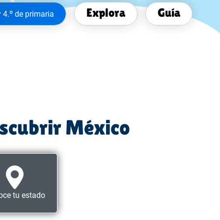
Explora
Guía
y 4.º de primaria
escubrir México
ce tu estado