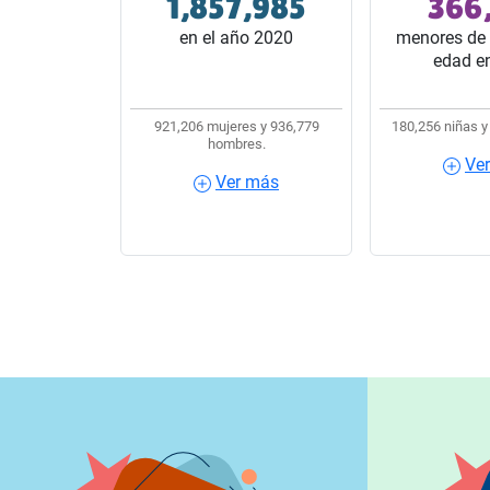
1,857,985
366
32 estados del país.
10 habitantes
en el año 2020
menores de 
edad e
921,206 mujeres y 936,779
180,256 niñas y
hombres.
Ve
Ver más
Ver más
Ver m