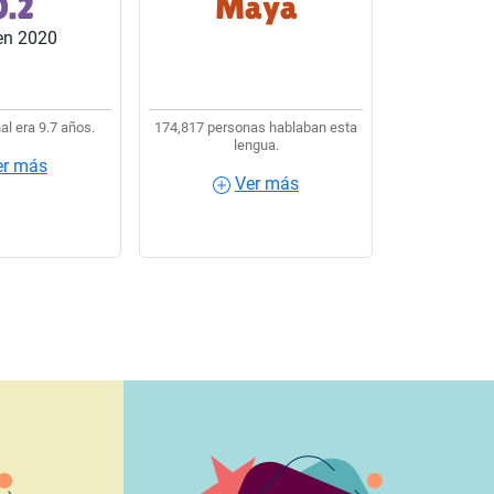
0.2
Maya
s del país.
lengua indígena usaban
en 2020
Maya.
al era 9.7 años.
174,817 personas hablaban esta
lengua.
er más
Ver más
más
Ver más