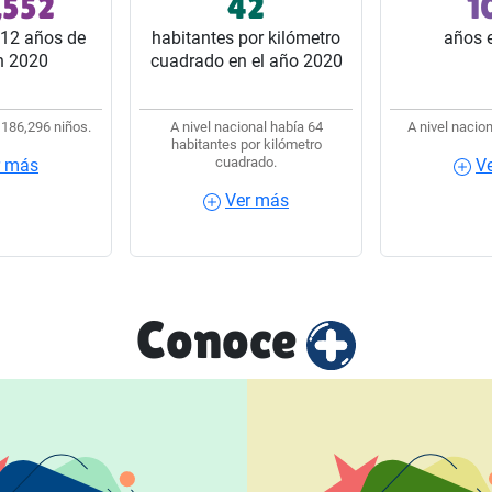
,552
42
1
 del estado.
32 estados del país.
32 estado
12 años de
habitantes por kilómetro
años 
n 2020
cuadrado en el año 2020
 186,296 niños.
A nivel nacional había 64
A nivel nacion
habitantes por kilómetro
cuadrado.
r más
V
ás
Ver más
Ver 
Ver más
Conoce