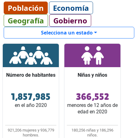
Población
Economía
Geografía
Gobierno
Selecciona un estado
Número de habitantes
Número de habitantes
Niñas y niños
Niñas y niños
1,857,985
366,552
Ocupó el lugar 24 entre
Representaron 2 de
los 32 estados del país.
cada 10 habitantes del
en el año 2020
menores de 12 años de
estado.
edad en 2020
921,206 mujeres y 936,779
180,256 niñas y 186,296
hombres.
niños.