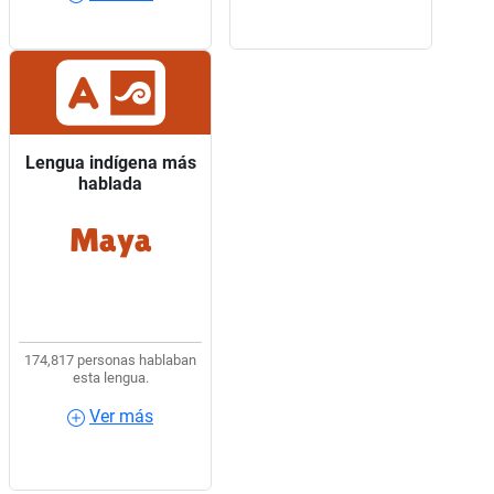
Lengua indígena más
Lengua indígena más
hablada
hablada
Maya
8 de cada 10 hablantes
de lengua indígena
usaban Maya.
174,817 personas hablaban
esta lengua.
Ver más
Ver más