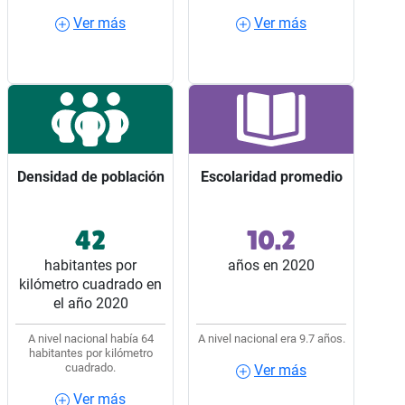
Ver más
Ver más
Ver más
Ver más
Densidad de población
Densidad de población
Escolaridad promedio
Escolaridad promedio
42
10.2
Ocupó el lugar 25 entre
Ocupó el lugar 8 entre
los 32 estados del país.
los 32 estados del país.
habitantes por
años en 2020
kilómetro cuadrado en
el año 2020
A nivel nacional había 64
A nivel nacional era 9.7 años.
habitantes por kilómetro
cuadrado.
Ver más
Ver más
Ver más
Ver más