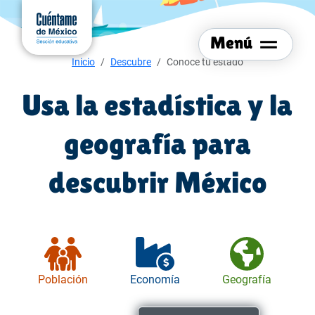
Menú del sitio
Ir al
contenido
Menú
principal
Menú de navegación
Inicio
Descubre
Conoce tu estado
Usa la estadística y la
geografía para
descubrir México
Población
Economía
Geografía