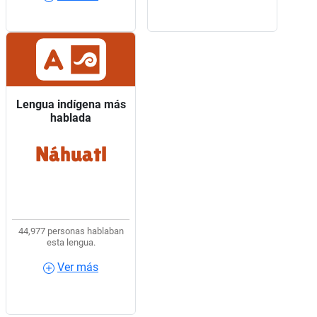
Lengua indígena más
Lengua indígena más
hablada
hablada
Náhuatl
6 de cada 10 hablantes
de lengua indígena
usaban Náhuatl.
44,977 personas hablaban
esta lengua.
Ver más
Ver más