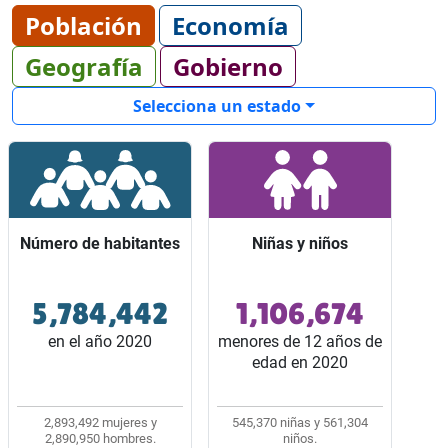
Población
Economía
Geografía
Gobierno
Selecciona un estado
Número de habitantes
Número de habitantes
Niñas y niños
Niñas y niños
5,784,442
1,106,674
Ocupó el lugar 7 entre
Representaron 2 de
los 32 estados del país.
cada 10 habitantes del
en el año 2020
menores de 12 años de
estado.
edad en 2020
2,893,492 mujeres y
545,370 niñas y 561,304
2,890,950 hombres.
niños.