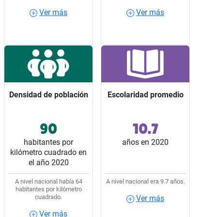
Ver más
Ver más
Ver más
Ver más
Densidad de población
Densidad de población
Escolaridad promedio
Escolaridad promedio
90
10.7
Ocupó el lugar 14 entre
Ocupó el lugar 2 entre
los 32 estados del país.
los 32 estados del país.
habitantes por
años en 2020
kilómetro cuadrado en
el año 2020
A nivel nacional había 64
A nivel nacional era 9.7 años.
habitantes por kilómetro
cuadrado.
Ver más
Ver más
Ver más
Ver más