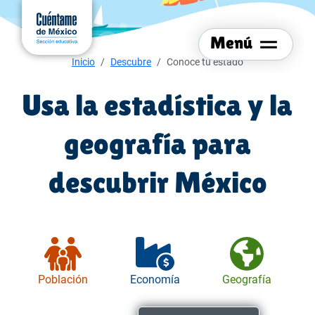
Menú del sitio
Ir al
contenido
Menú
principal
Menú de navegación
Inicio
Descubre
Conoce tu estado
Usa la estadística y la
geografía para
descubrir México
Población
Economía
Geografía