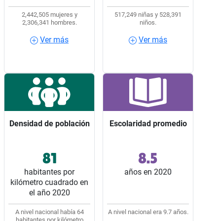
2,442,505 mujeres y
517,249 niñas y 528,391
2,306,341 hombres.
niños.
Ver más
Ver más
Ver más
Ver más
Densidad de población
Densidad de población
Escolaridad promedio
Escolaridad promedio
81
8.5
Ocupó el lugar 15 entre
Ocupó el lugar 29 entre
los 32 estados del país.
los 32 estados del país.
habitantes por
años en 2020
kilómetro cuadrado en
el año 2020
A nivel nacional había 64
A nivel nacional era 9.7 años.
habitantes por kilómetro