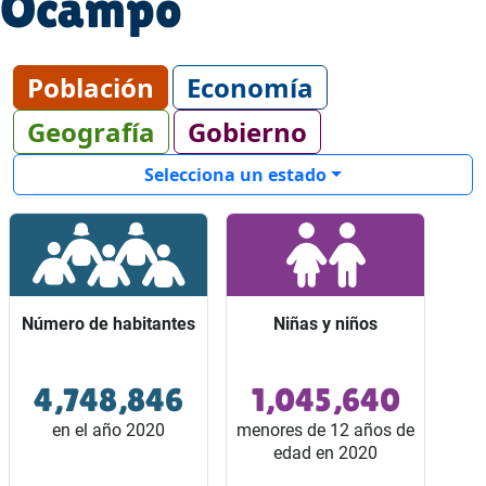
Ocampo
Población
Economía
Geografía
Gobierno
Selecciona un estado
Número de habitantes
Número de habitantes
Niñas y niños
Niñas y niños
4,748,846
1,045,640
Ocupó el lugar 9 entre
Representaron 2 de
los 32 estados del país.
cada 10 habitantes del
en el año 2020
menores de 12 años de
estado.
edad en 2020