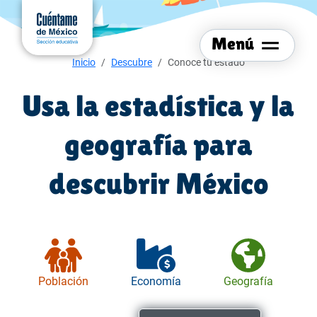
Menú del sitio
Ir al
contenido
Menú
principal
Menú de navegación
Inicio
Descubre
Conoce tu estado
Usa la estadística y la
geografía para
descubrir México
Población
Economía
Geografía