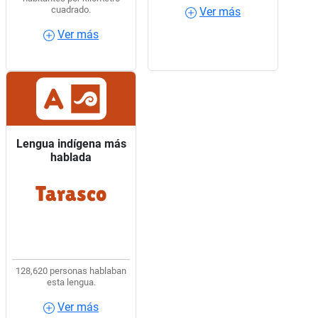
cuadrado.
Ver más
Ver más
Ver más
Ver más
Lengua indígena más
Lengua indígena más
hablada
hablada
Tarasco
8 de cada 10 hablantes
de lengua indígena
usaban Tarasco.
128,620 personas hablaban
esta lengua.
Ver más
Ver más