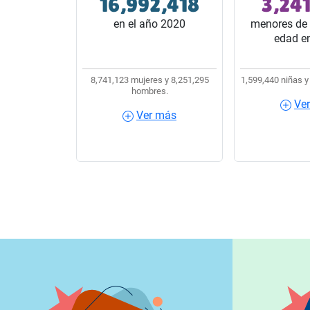
16,992,418
3,24
32 estados del país.
10 habitantes
en el año 2020
menores de 
edad e
8,741,123 mujeres y 8,251,295
1,599,440 niñas y
hombres.
Ve
Ver más
Ver más
Ver m