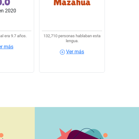
0.0
Mazahua
s del país.
lengua indígena usaban
en 2020
Mazahua.
al era 9.7 años.
132,710 personas hablaban esta
lengua.
er más
Ver más
más
Ver más