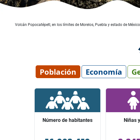
Volcán Popocatépetl, en los límites de Morelos, Puebla y estado de México
Población
Economía
Ge
Número de habitantes
Número de habitantes
Niñas y
Niñas y
Ocupó el lugar 1 entre los
Representaro