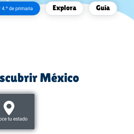
Explora
Guía
y 4.º de primaria
escubrir México
ce tu estado