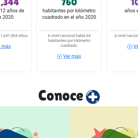
1,344
760
1
 del estado.
32 estados del país.
32 estado
12 años de
habitantes por kilómetro
años 
n 2020
cuadrado en el año 2020
 1,641,904 niños.
A nivel nacional había 64
A nivel nacion
habitantes por kilómetro
cuadrado.
r más
V
ás
Ver más
Ver 
Ver más
Conoce