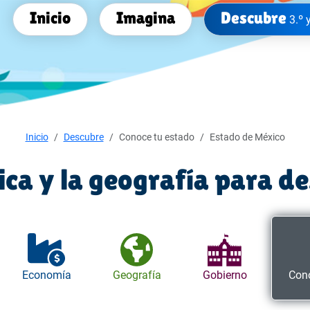
Inicio
Imagina
Descubre
3.º 
Inicio
Descubre
Conoce tu estado
Estado de México
tica y la geografía para d
Economía
Geografía
Gobierno
Cono