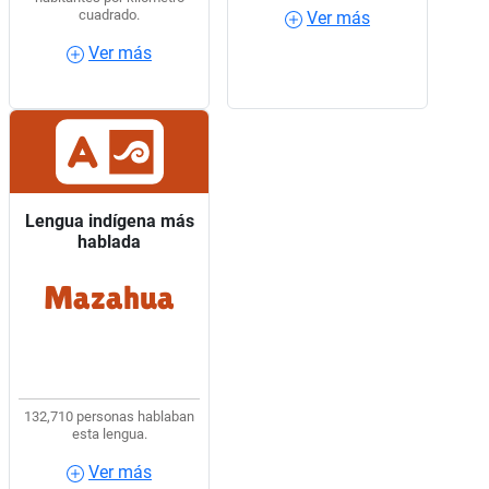
cuadrado.
Ver más
Ver más
Ver más
Ver más
Lengua indígena más
Lengua indígena más
hablada
hablada
Mazahua
3 de cada 10 hablantes
de lengua indígena
usaban Mazahua.
132,710 personas hablaban
esta lengua.
Ver más
Ver más