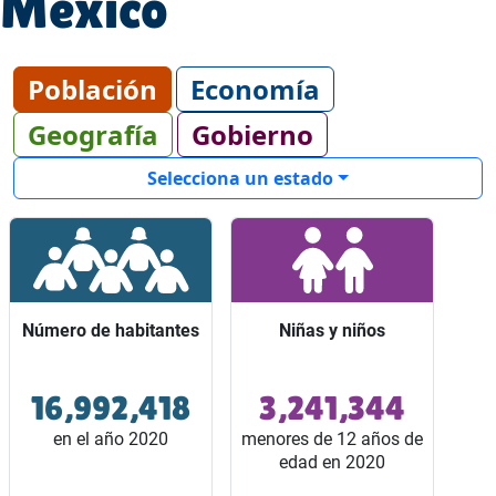
México
Población
Economía
Geografía
Gobierno
Selecciona un estado
Número de habitantes
Número de habitantes
Niñas y niños
Niñas y niños
16,992,418
3,241,344
Ocupó el lugar 1 entre
Representaron 2 de
los 32 estados del país.
cada 10 habitantes del
en el año 2020
menores de 12 años de
estado.
edad en 2020