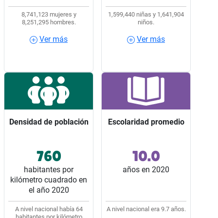
8,741,123 mujeres y
1,599,440 niñas y 1,641,904
8,251,295 hombres.
niños.
Ver más
Ver más
Ver más
Ver más
Densidad de población
Densidad de población
Escolaridad promedio
Escolaridad promedio
760
10.0
Ocupó el lugar 2 entre
Ocupó el lugar 12 entre
los 32 estados del país.
los 32 estados del país.
habitantes por
años en 2020
kilómetro cuadrado en
el año 2020
A nivel nacional había 64
A nivel nacional era 9.7 años.
habitantes por kilómetro