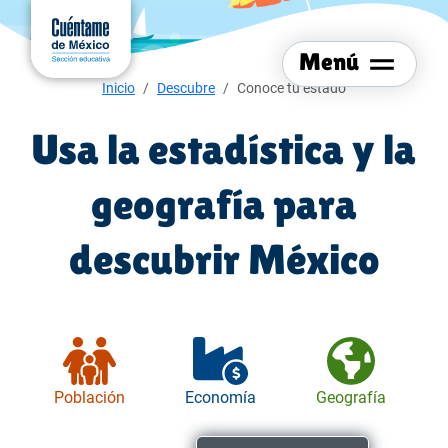
Menú del sitio
Ir al
contenido
Menú
principal
Menú de navegación
Inicio
Descubre
Conoce tu estado
Usa la estadística y la
geografía para
descubrir México
Población
Economía
Geografía