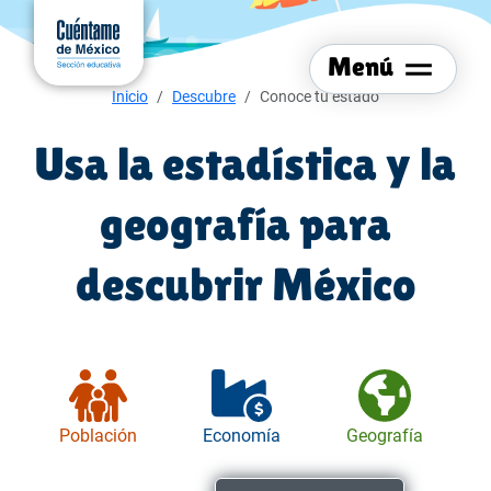
Menú del sitio
Ir al
contenido
Menú
principal
Menú de navegación
Inicio
Descubre
Conoce tu estado
Usa la estadística y la
geografía para
descubrir México
Población
Economía
Geografía