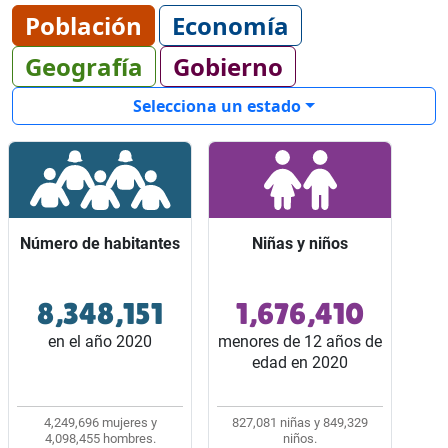
Población
Economía
Geografía
Gobierno
Selecciona un estado
Número de habitantes
Número de habitantes
Niñas y niños
Niñas y niños
8,348,151
1,676,410
Ocupó el lugar 3 entre
Representaron 2 de
los 32 estados del país.
cada 10 habitantes del
en el año 2020
menores de 12 años de
estado.
edad en 2020
4,249,696 mujeres y
827,081 niñas y 849,329
4,098,455 hombres.
niños.