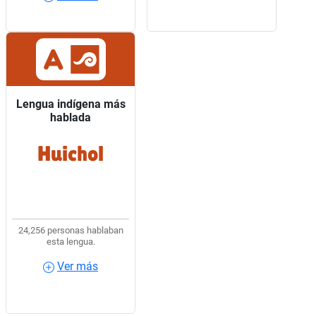
Lengua indígena más
Lengua indígena más
hablada
hablada
Huichol
4 de cada 10 hablantes
de lengua indígena
usaban Huichol.
24,256 personas hablaban
esta lengua.
Ver más
Ver más