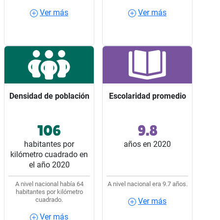
Ver más
Ver más
Ver más
Ver más
Densidad de población
Densidad de población
Escolaridad promedio
Escolaridad promedio
106
9.8
Ocupó el lugar 12 entre
Ocupó el lugar 15 entre
los 32 estados del país.
los 32 estados del país.
habitantes por
años en 2020
kilómetro cuadrado en
el año 2020
A nivel nacional había 64
A nivel nacional era 9.7 años.
habitantes por kilómetro
cuadrado.
Ver más
Ver más
Ver más
Ver más