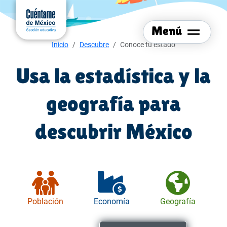
Menú del sitio
Ir al
contenido
Menú
principal
Menú de navegación
Inicio
Descubre
Conoce tu estado
Usa la estadística y la
geografía para
descubrir México
Población
Economía
Geografía