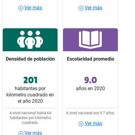
Ver más
Ver más
Ver más
Ver más
Densidad de población
Densidad de población
Escolaridad promedio
Escolaridad promedio
201
9.0
Ocupó el lugar 7 entre
Ocupó el lugar 27 entre
los 32 estados del país.
los 32 estados del país.
habitantes por
años en 2020
kilómetro cuadrado en
el año 2020
A nivel nacional había 64
A nivel nacional era 9.7 años.
habitantes por kilómetro
cuadrado.
Ver más
Ver más
Ver más
Ver más