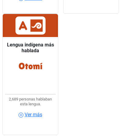
Lengua indígena más
Lengua indígena más
hablada
hablada
Otomí
2 de cada 10 hablantes
de lengua indígena
usaban Otomí.
2,689 personas hablaban
esta lengua.
Ver más
Ver más