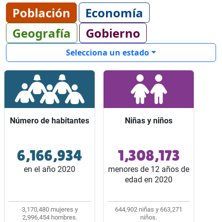
Población
Economía
Geografía
Gobierno
Selecciona un estado
Número de habitantes
Número de habitantes
Niñas y niños
Niñas y niños
6,166,934
1,308,173
Ocupó el lugar 6 entre
Representaron 2 de
los 32 estados del país.
cada 10 habitantes del
en el año 2020
menores de 12 años de
estado.
edad en 2020
3,170,480 mujeres y
644,902 niñas y 663,271
2,996,454 hombres.
niños.