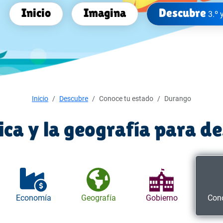
Inicio
Imagina
Descubre
3.º 
Inicio
Descubre
Conoce tu estado
Durango
tica y la geografía para d
Economía
Geografía
Gobierno
Cono