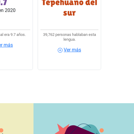
.7
Tepehuano del
s del país.
lengua indígena usaban
sur
en 2020
Tepehuano del sur.
al era 9.7 años.
39,762 personas hablaban esta
lengua.
er más
Ver más
más
Ver más