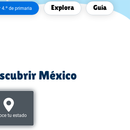
Explora
Guía
y 4.º de primaria
escubrir México
ce tu estado