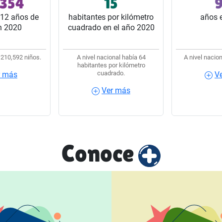
,354
15
9
 del estado.
32 estados del país.
32 estado
12 años de
habitantes por kilómetro
años 
n 2020
cuadrado en el año 2020
 210,592 niños.
A nivel nacional había 64
A nivel nacion
habitantes por kilómetro
cuadrado.
r más
V
ás
Ver más
Ver 
Ver más
Conoce