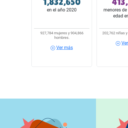
1,832,650
413
32 estados del país.
10 habitantes
en el año 2020
menores de 
edad e
927,784 mujeres y 904,866
202,762 niñas y
hombres.
Ve
Ver más
Ver más
Ver m