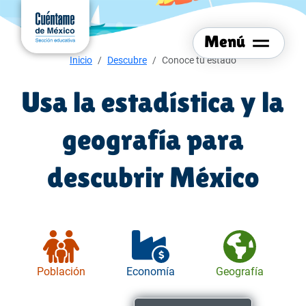
Menú del sitio
Ir al
contenido
Menú
principal
Menú de navegación
Inicio
Descubre
Conoce tu estado
Usa la estadística y la
geografía para
descubrir México
Población
Economía
Geografía