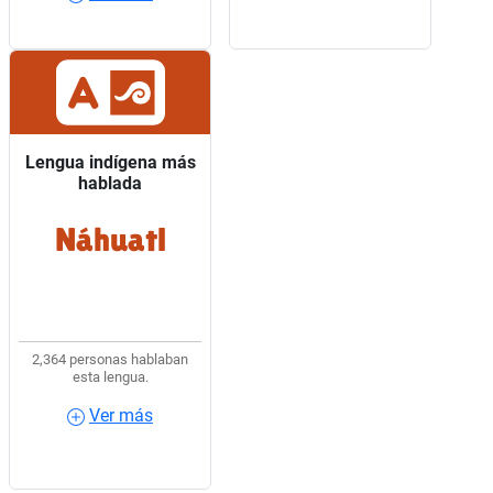
Lengua indígena más
Lengua indígena más
hablada
hablada
Náhuatl
5 de cada 10 hablantes
de lengua indígena
usaban Náhuatl.
2,364 personas hablaban
esta lengua.
Ver más
Ver más