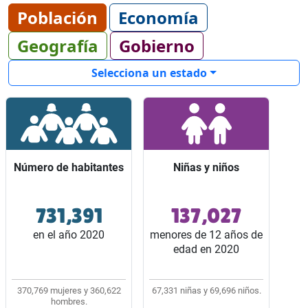
Población
Economía
Geografía
Gobierno
Selecciona un estado
Número de habitantes
Número de habitantes
Niñas y niños
Niñas y niños
731,391
137,027
Ocupó el lugar 32 entre
Representaron 2 de
los 32 estados del país.
cada 10 habitantes del
en el año 2020
menores de 12 años de
estado.
edad en 2020
370,769 mujeres y 360,622
67,331 niñas y 69,696 niños.
hombres.