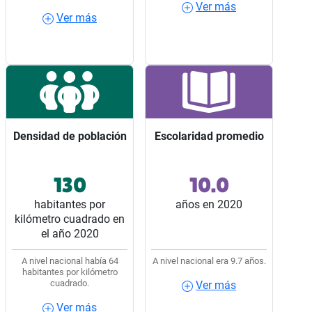
Ver más
Ver más
Ver más
Ver más
Densidad de población
Densidad de población
Escolaridad promedio
Escolaridad promedio
130
10.0
Ocupó el lugar 10 entre
Ocupó el lugar 13 entre
los 32 estados del país.
los 32 estados del país.
habitantes por
años en 2020
kilómetro cuadrado en
el año 2020
A nivel nacional había 64
A nivel nacional era 9.7 años.
habitantes por kilómetro
cuadrado.
Ver más
Ver más
Ver más
Ver más