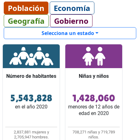
Población
Economía
Geografía
Gobierno
Selecciona un estado
Número de habitantes
Número de habitantes
Niñas y niños
Niñas y niños
5,543,828
1,428,060
Ocupó el lugar 8 entre
Representaron 3 de
los 32 estados del país.
cada 10 habitantes del
en el año 2020
menores de 12 años de
estado.
edad en 2020
2,837,881 mujeres y
708,271 niñas y 719,789
2,705,947 hombres.
niños.