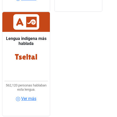
Lengua indígena más
Lengua indígena más
hablada
hablada
Tseltal
4 de cada 10 hablantes
de lengua indígena
usaban Tseltal.
562,120 personas hablaban
esta lengua.
Ver más
Ver más