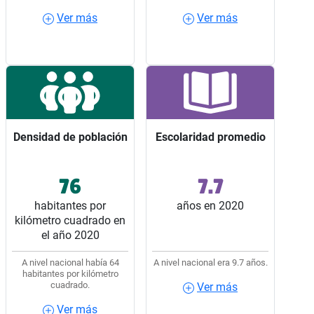
Ver más
Ver más
Ver más
Ver más
Densidad de población
Densidad de población
Escolaridad promedio
Escolaridad promedio
76
7.7
Ocupó el lugar 16 entre
Ocupó el lugar 32 entre
los 32 estados del país.
los 32 estados del país.
habitantes por
años en 2020
kilómetro cuadrado en
el año 2020
A nivel nacional había 64
A nivel nacional era 9.7 años.
habitantes por kilómetro
cuadrado.
Ver más
Ver más
Ver más
Ver más