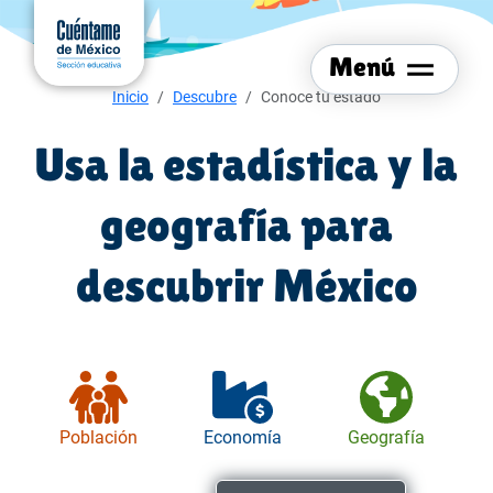
Menú del sitio
Ir al
contenido
Menú
principal
Menú de navegación
Inicio
Descubre
Conoce tu estado
Usa la estadística y la
geografía para
descubrir México
Población
Economía
Geografía