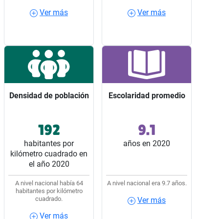
Ver más
Ver más
Ver más
Ver más
Densidad de población
Densidad de población
Escolaridad promedio
Escolaridad promedio
192
9.1
Ocupó el lugar 8 entre
Ocupó el lugar 26 entre
los 32 estados del país.
los 32 estados del país.
habitantes por
años en 2020
kilómetro cuadrado en
el año 2020
A nivel nacional había 64
A nivel nacional era 9.7 años.
habitantes por kilómetro
cuadrado.
Ver más
Ver más
Ver más
Ver más