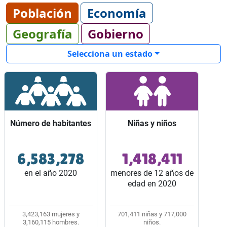
Población
Economía
Geografía
Gobierno
Selecciona un estado
Número de habitantes
Número de habitantes
Niñas y niños
Niñas y niños
6,583,278
1,418,411
Ocupó el lugar 5 entre
Representaron 2 de
los 32 estados del país.
cada 10 habitantes del
en el año 2020
menores de 12 años de
estado.
edad en 2020
3,423,163 mujeres y
701,411 niñas y 717,000
3,160,115 hombres.
niños.