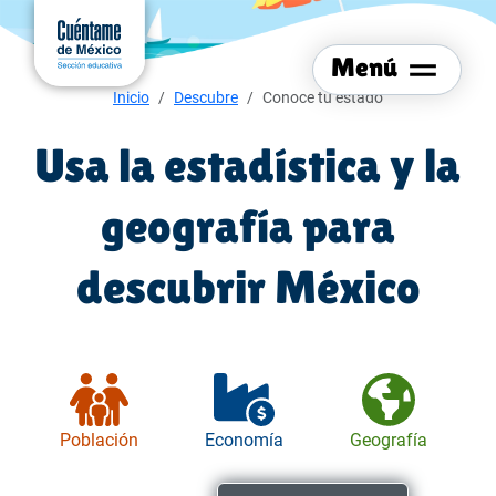
Menú del sitio
Ir al
contenido
Menú
principal
Menú de navegación
Inicio
Descubre
Conoce tu estado
Usa la estadística y la
geografía para
descubrir México
Población
Economía
Geografía