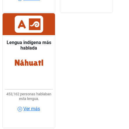
Lengua indígena más
Lengua indígena más
hablada
hablada
Náhuatl
7 de cada 10 hablantes
de lengua indígena
usaban Náhuatl.
453,162 personas hablaban
esta lengua.
Ver más
Ver más