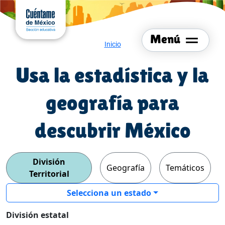
Cuéntame de México
Menú del sitio
Ir al
contenido
principal
Menú
Menú de navegación
Inicio
Usa la estadística y la
geografía para
descubrir México
División
Geografía
Temáticos
Territorial
Selecciona un estado
División estatal