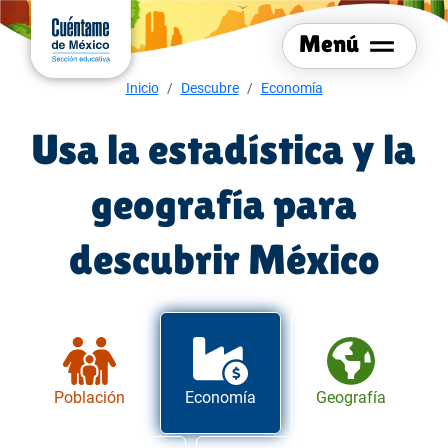
Menú del sitio
Ir al
contenido
Menú
principal
Menú de navegación
Inicio
Descubre
Economía
Usa la estadística y la
geografía para
descubrir México
Población
Economía
Geografía