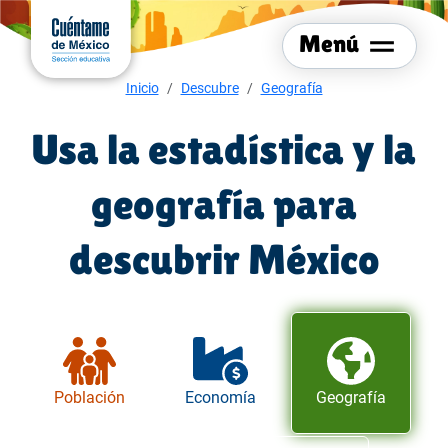
Menú del sitio
Ir al
contenido
Menú
principal
Menú de navegación
Inicio
Descubre
Geografía
Usa la estadística y la
geografía para
descubrir México
Población
Economía
Geografía